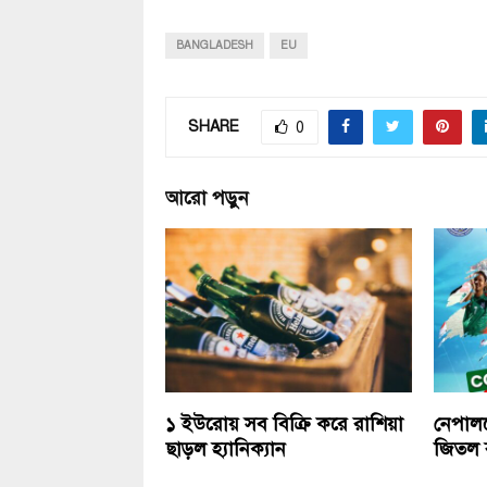
BANGLADESH
EU
SHARE
0
আরো পড়ুন
১ ইউরোয় সব বিক্রি করে রাশিয়া
নেপাল
ছাড়ল হ্যানিক্যান
জিতল ব