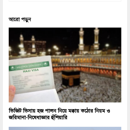
আরো পড়ুন
ভিজিট ভিসায় হজ পালন নিয়ে মক্কায় কঠোর নিয়ম ও
জরিমানা-নিষেধাজ্ঞার হুঁশিয়ারি