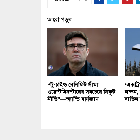
আরো পড়ুন
“টু-চাইল্ড বেনিফিট সীমা
‘এক্সট
ওয়েস্টমিনস্টারের সবচেয়ে নিকৃষ্ট
লন্ডন,
নীতি”—অ্যান্ডি বার্নহ্যাম
বাতিল 