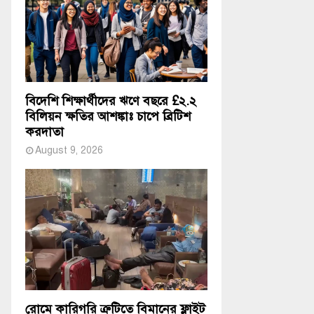
বিদেশি শিক্ষার্থীদের ঋণে বছরে £২.২
বিলিয়ন ক্ষতির আশঙ্কাঃ চাপে ব্রিটিশ
করদাতা
August 9, 2026
রোমে কারিগরি ত্রুটিতে বিমানের ফ্লাইট