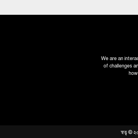
We are an intera
of challenges a
howe
স্বত্ব ©