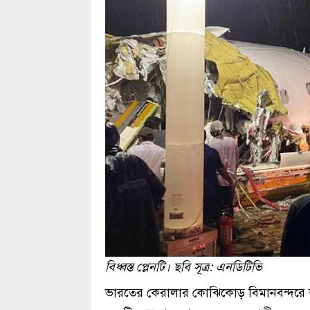
বিধ্বস্ত প্লেনটি। ছবি সূত্র: এনডিটিভি
ভারতের কেরালার কোঝিকোড় বিমানবন্দরে অব