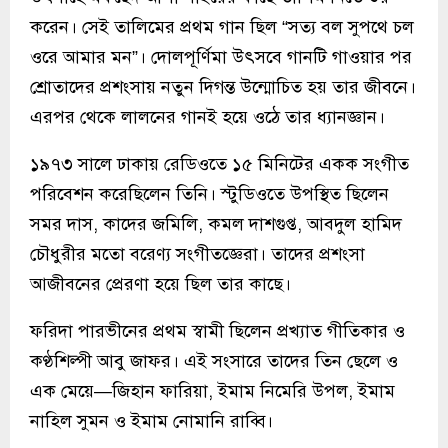
করেন। সেই তালিমের প্রথম গান ছিল “সত্য বল সুপথে চল
ওরে আমার মন”। দোলপূর্ণিমা উৎসবে গানটি গাওয়ার পর
শ্রোতাদের প্রশংসায় নতুন দিগন্ত উন্মোচিত হয় তার জীবনে।
এরপর থেকে লালনের গানই হয়ে ওঠে তার ধ্যানজ্ঞান।
১৯৭৩ সালে ঢাকায় রেডিওতে ১৫ মিনিটের একক সংগীত
পরিবেশন করেছিলেন তিনি। স্টুডিওতে উপস্থিত ছিলেন
সমর দাস, কাদের জমিলি, কমল দাশগুপ্ত, আবদুল হামিদ
চৌধুরীর মতো বরেণ্য সংগীতজ্ঞেরা। তাদের প্রশংসা
আজীবনের প্রেরণা হয়ে ছিল তার কাছে।
ফরিদা পারভীনের প্রথম স্বামী ছিলেন প্রখ্যাত গীতিকার ও
কণ্ঠশিল্পী আবু জাফর। এই সংসারে তাদের তিন ছেলে ও
এক মেয়ে—জিহান ফারিয়া, ইমাম নিমেরি উপল, ইমাম
নাহিল সুমন ও ইমাম নোমানি রাব্বি।