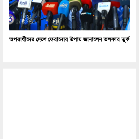
অপরাধীদের দেশে ফেরানোর উপায় জানালেন ভলকার তুর্ক