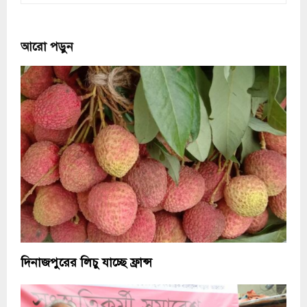
আরো পড়ুন
দিনাজপুরের লিচু যাচ্ছে ফ্রান্স