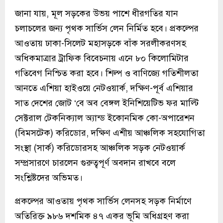
জানা যায়, মূল সড়কের উভয় পাশে ধীরগতির যান
চলাচলের জন্য পৃথক সার্ভিস লেন নির্মিত হবে। প্রকল্পের
আওতায় ঢাকা-সিলেট মহাসড়কে বাঁক সরলীকরণসহ
অধিকমাত্রার ট্রাফিক বিবেচনায় এনে ৮০ কিলোমিটার
গতিবেগ নিশ্চিত করা হবে। শিল্প ও বাণিজ্যে গতিশীলতা
আনতে এশিয়া হাইওয়ে নেটওয়ার্ক, দক্ষিণ-পূর্ব এশিয়ার
সাত দেশের জোট ‘বে অব বেঙ্গল ইনিশিয়েটিভ ফর মাল্টি
সেক্টরাল টেকনিক্যাল অ্যান্ড ইকোনমিক কো-অপারেশন
(বিমসটেক) করিডোর, দক্ষিণ এশীয় আঞ্চলিক সহযোগিতা
সংস্থা (সার্ক) করিডোরসহ আঞ্চলিক সড়ক নেটওয়ার্ক
সম্প্রসারণে চারলেন গুরুত্বপূর্ণ অবদান রাখবে বলে
সংশ্লিষ্টদের অভিমত।
প্রকল্পের আওতায় পৃথক সার্ভিস লেনসহ সড়ক নির্মাণে
অতিরিক্ত ৯৮৬ দশমিক ৪৭ একর ভূমি অধিগ্রহণ করা