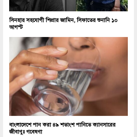
সিনহার সহযোগী শিপ্রার জামিন, সিফাতের শুনানি ১০
আগস্ট
বাংলাদেশে পান করা ৪৯ শতাংশ পানিতে ক্যানসারের
জীবাণুঃ গবেষণা