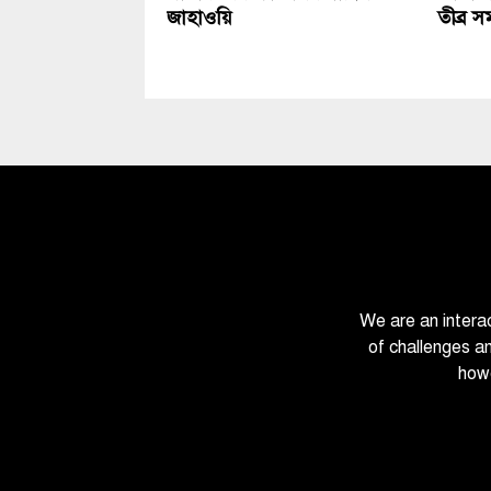
জাহাওয়ি
তীব্র স
We are an intera
of challenges a
howe