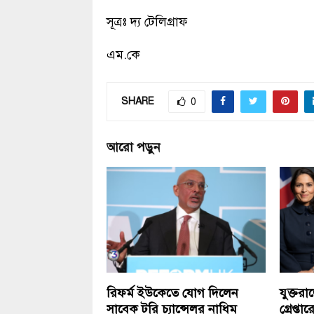
সূত্রঃ দ্য টেলিগ্রাফ
এম.কে
SHARE
0
আরো পড়ুন
রিফর্ম ইউকেতে যোগ দিলেন
যুক্তরা
সাবেক টরি চ্যান্সেলর নাধিম
গ্রেপ্ত