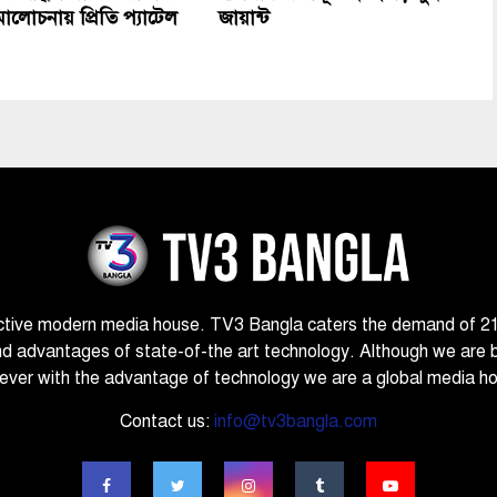
মালোচনায় প্রিতি প্যাটেল
জায়ান্ট
ctive modern media house. TV3 Bangla caters the demand of 21st
nd advantages of state-of-the art technology. Although we are 
ver with the advantage of technology we are a global media h
Contact us:
info@tv3bangla.com