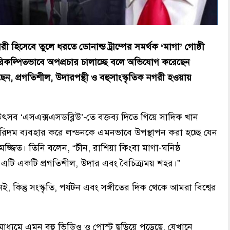
হিসেবে তুলে ধরতে ডোনাল্ড ট্রাম্পের সমর্থক ‘মাগা’ গোষ্ঠী
িকল্পিতভাবে অপপ্রচার চালাচ্ছে বলে অভিযোগ করেছেন
ন, প্রগতিশীল, উদারপন্থী ও বহুসাংস্কৃতিক নগরী হওয়ায়
উৎসব ‘এসএক্সএসডব্লিউ’-তে বক্তব্য দিতে গিয়ে সাদিক খান
িদম ব্যবহার করে লন্ডনকে এমনভাবে উপস্থাপন করা হচ্ছে যেন
িমজ্জিত। তিনি বলেন, “চীন, রাশিয়া কিংবা মাগা-ঘনিষ্ঠ
 এটি একটি প্রগতিশীল, উদার এবং বৈচিত্র্যময় শহর।”
কিন্তু সংস্কৃতি, পর্যটন এবং সঙ্গীতের দিক থেকে আমরা বিশ্বের
াধ্যমে এমন বহু ভিডিও ও পোস্ট ছড়িয়ে পড়েছে, যেখানে