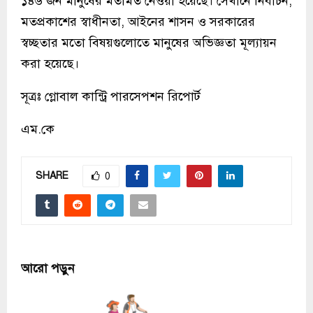
১৪৬ জন মানুষের মতামত নেওয়া হয়েছে। সেখানে নির্বাচন,
মতপ্রকাশের স্বাধীনতা, আইনের শাসন ও সরকারের
স্বচ্ছতার মতো বিষয়গুলোতে মানুষের অভিজ্ঞতা মূল্যায়ন
করা হয়েছে।
সূত্রঃ গ্লোবাল কান্ট্রি পারসেপশন রিপোর্ট
এম.কে
SHARE
0
আরো পড়ুন