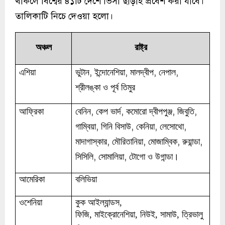
থাকলে বিশ্বের ৪১টি দেশে ভিসা ছাড়াই প্রবেশ করা যাবে।
তালিকাটি নিচে দেওয়া হলো।
অঞ্চল
রাষ্ট্র
,
,
,
,
এশিয়া
ভুটান
ইন্দোনেশিয়া
মালদ্বীপ
নেপাল
শ্রীলঙ্কা
ও
পূর্ব
তিমুর
,
,
,
,
আফ্রিকা
বেনিন
কেপ
ভার্দ
কমোরো
দ্বীপপুঞ্জ
জিবুতি
,
,
,
,
গাম্বিয়া
গিনি
বিসাউ
কেনিয়া
লেসোথো
,
,
,
,
মাদাগাস্কার
মৌরিতানিয়া
মোজাম্বিক
রুয়ান্ডা
,
,
সিসিলি
সোমালিয়া
টোগো
ও
উগান্ডা।
আমেরিকা
বলিভিয়া
ওশেনিয়া
কুক
আইল্যান্ডস
,
ফিজি
,
মাইক্রোনেশিয়া
,
নিউই
,
সামাউ
,
ত্রিভালু