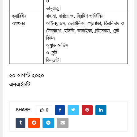
ও
ভানুয়াতু।
ক্যারিবীয়
বাহামা
,
বার্বাডোজ
,
ব্রিটিশ
ভার্জিনিয়া
অঞ্চলের
আইল্যান্ডস
,
ডোমিনিকা
,
গ্রেনাডা
,
ত্রিনিদাদ
ও
টোব্যাগো
,
হাইতি
,
জামাইকা
,
মন্টসেরাত
,
সেন্ট
কিটস
অ্যান্ড
নেভিস
ও
সেন্ট
ভিনসেন্ট।
২০ আগস্ট ২০২০
এনএইচটি
SHARE
0