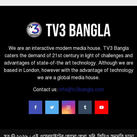
We are an interactive modern media house. TV3 Bangla
caters the demand of 21st century in light of challenges and
advantages of state-of-the art technology. Although we are
based in London, however with the advantage of technology
we are a global media house.
Contact us:
info@tv3bangla.com
স্বত্ব © ২০২৬ । এই ওয়েবসাইটের কোনো লেখা, ছবি, ভিডিও অনুমতি ছাড়া