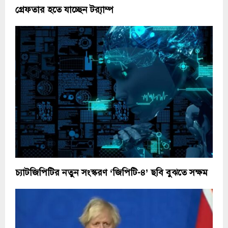
গ্রেফতার হতে যাচ্ছেন ট্র‍্যাম্প
চ্যাটজিপিটির নতুন সংস্করণ ‘জিপিটি-৪’ ছবি বুঝতে সক্ষম