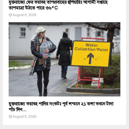
যুক্তরাজ্যে ফের ভয়াবহ তাপপ্রবাহের হুঁশিয়ারিঃ আগামী সপ্তাহে
তাপমাত্রা উঠতে পারে ৩৬°C
August 8, 2026
যুক্তরাজ্যে ভয়াবহ পানির সংকটঃ পূর্ব লন্ডনে ২১ তলা ভবনে টানা
পাঁচ দিন...
August 8, 2026