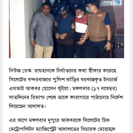
নিউজ ডেস্ক: রায়হানকে নির্যাতনের কথা স্বীকার করেছে
সিলেটের বন্দরবাজার পুলিশ ফাঁড়ির বরখাস্তকৃত ইনচার্জ
এসআই আকবর হোসেন ভূঁইয়া। মঙ্গলবার (১৭ নভেম্বর)
সাতদিনের রিমান্ড শেষে তাকে কারাগারে পাঠানোর নির্দেশ
দিয়েছেন আদালত।
এর আগে মঙ্গলবার দুপুরে আকবরকে সিলেটের চিফ
মেট্রোপলিটন ম্যাজিস্ট্রেট আদালতের বিচারক মোহাম্মদ