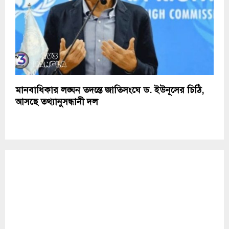
মানবাধিকার লঙ্ঘন তদন্তে জাতিসংঘে ড. ইউনূসের চিঠি,
আসছে তথ্যানুসন্ধানী দল