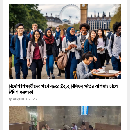
বিদেশি শিক্ষার্থীদের ঋণে বছরে £২.২ বিলিয়ন ক্ষতির আশঙ্কাঃ চাপে
ব্রিটিশ করদাতা
August 9, 2026