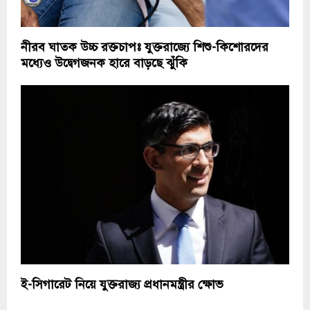
নীরব ঘাতক উচ্চ রক্তচাপঃ যুক্তরাজ্যে শিশু-কিশোরদের
মধ্যেও উদ্বেগজনক হারে বাড়ছে ঝুঁকি
ই-সিগারেট নিয়ে যুক্তরাজ্য প্রধানমন্ত্রীর ক্ষোভ