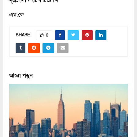
সূত্রঃ সৌদি প্রেস এজেন্সি
এম.কে
SHARE
0
আরো পড়ুন