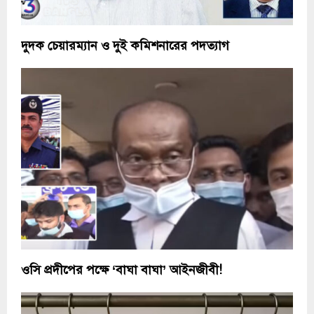
দুদক চেয়ারম্যান ও দুই কমিশনারের পদত্যাগ
ওসি প্রদীপের পক্ষে ‘বাঘা বাঘা’ আইনজীবী!