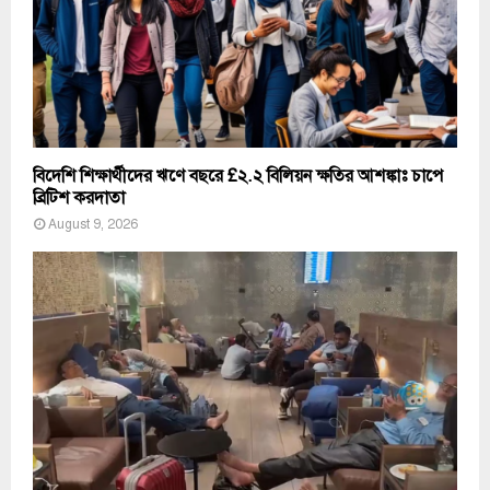
বিদেশি শিক্ষার্থীদের ঋণে বছরে £২.২ বিলিয়ন ক্ষতির আশঙ্কাঃ চাপে
ব্রিটিশ করদাতা
August 9, 2026