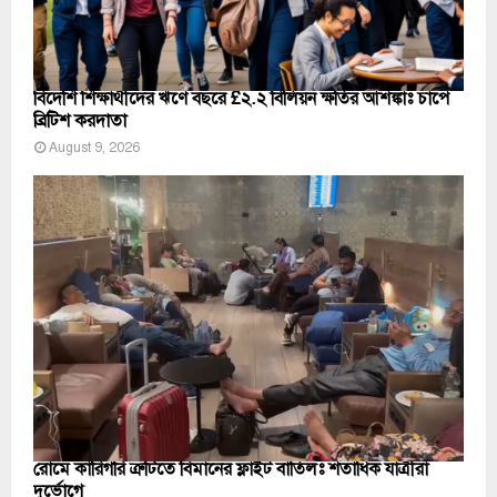
বিদেশি শিক্ষার্থীদের ঋণে বছরে £২.২ বিলিয়ন ক্ষতির আশঙ্কাঃ চাপে
ব্রিটিশ করদাতা
August 9, 2026
রোমে কারিগরি ত্রুটিতে বিমানের ফ্লাইট বাতিলঃ শতাধিক যাত্রীরা
দুর্ভোগে