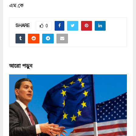
এম.কে
SHARE
0
আরো পড়ুন