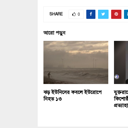
SHARE
0
আরো পড়ুন
ঝড় ইউনিসের কবলে ইউরোপে
যুক্তরা
নিহত ১৩
কিশোরী
প্রত্যাহ