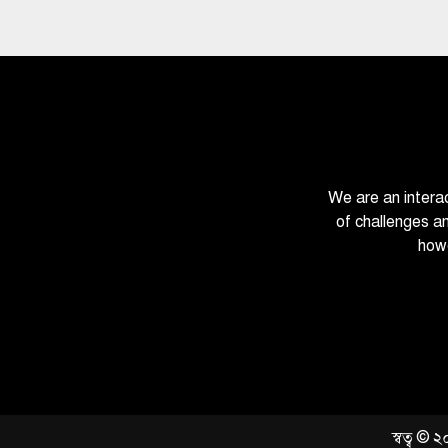
We are an intera
of challenges a
howe
স্বত্ব ©