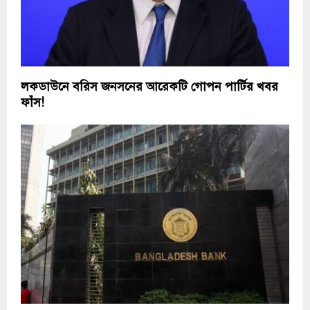
লকডাউনে বরিস জনসনের আরেকটি গোপন পার্টির খবর
ফাঁস!