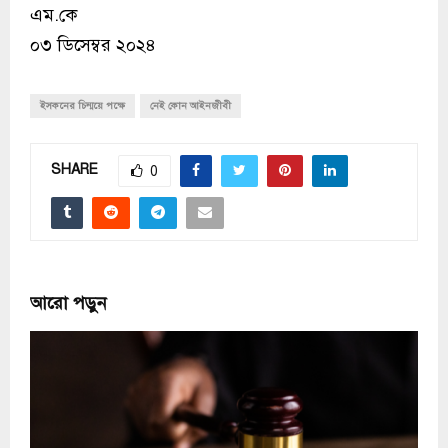
এম.কে
০৩ ডিসেম্বর ২০২৪
ইসকনের চিন্ময়ে পক্ষে
নেই কোন আইনজীবী
SHARE
0
আরো পড়ুন