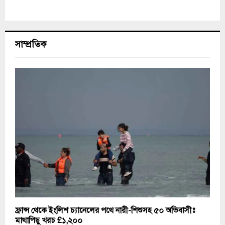
সাম্প্রতিক
ফ্রান্স থেকে ইংলিশ চ্যানেলের পথে নারী-শিশুসহ ৫০ অভিবাসীঃ
মাথাপিছু খরচ £১,২০০