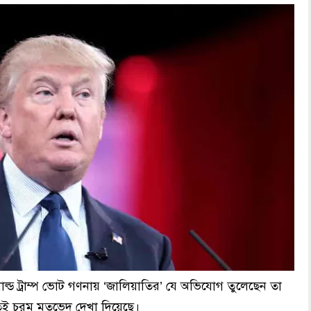
োনাল্ড ট্রাম্প ভোট গণনায় ‘জালিয়াতির’ যে অভিযোগ তুলেছেন তা
্টতই চরম মতভেদ দেখা দিয়েছে।