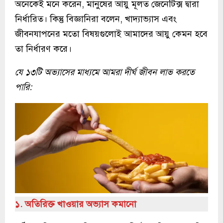
অনেকেই মনে করেন, মানুষের আয়ু মূলত জেনেটিক্স দ্বারা
নির্ধারিত। কিন্তু বিজ্ঞানিরা বলেন, খাদ্যাভ্যাস এবং
জীবনযাপনের মতো বিষয়গুলোই আমাদের আয়ু কেমন হবে
তা নির্ধারণ করে।
যে ১৩টি অভ্যাসের মাধ্যমে আমরা দীর্ঘ জীবন লাভ করতে
পারি:
১. অতিরিক্ত খাওয়ার অভ্যাস কমানো