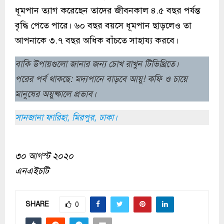
ধূমপান ত্যাগ করেছেন তাদের জীবনকাল ৪.৫ বছর পর্যন্ত
বৃদ্ধি পেতে পারে। ৬০ বছর বয়সে ধূমপান ছাড়লেও তা
আপনাকে ৩.৭ বছর অধিক বাঁচতে সাহায্য করবে।
বাকি উপায়গুলো জানার জন্য চোখ রাখুন টিভিথ্রিতে।
পরের পর্ব থাকছে: মদ্যপানে বাড়বে আয়ু! কফি ও চায়ে
মানুষের অয়ুষ্কালে প্রভাব।
সানজানা ফারিহা, মিরপুর, ঢাকা।
৩০ আগস্ট ২০২০
এনএইচটি
SHARE
0