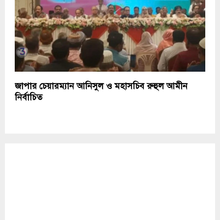
জাপার চেয়ারম্যান আনিসুল ও মহাসচিব রুহুল আমীন
নির্বাচিত