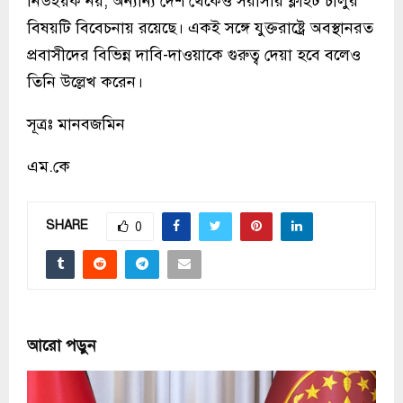
নিউইয়র্ক নয়, অন্যান্য দেশ থেকেও সরাসরি ফ্লাইট চালুর
বিষয়টি বিবেচনায় রয়েছে। একই সঙ্গে যুক্তরাষ্ট্রে অবস্থানরত
প্রবাসীদের বিভিন্ন দাবি-দাওয়াকে গুরুত্ব দেয়া হবে বলেও
তিনি উল্লেখ করেন।
সূত্রঃ মানবজমিন
এম.কে
SHARE
0
আরো পড়ুন