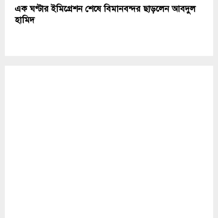
এক ঘণ্টার ইমিগ্রেশন শেষে বিমানবন্দর ছাড়লেন আবদুল
হামিদ