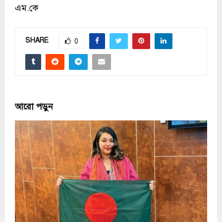
এম.কে
SHARE
0
আরো পড়ুন