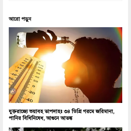
আরো পড়ুন
যুক্তরাজ্যে ভয়াবহ তাপদাহঃ ৩৪ ডিগ্রি গরমে জরিমানা,
পানির বিধিনিষেধ, আগুনে আতঙ্ক