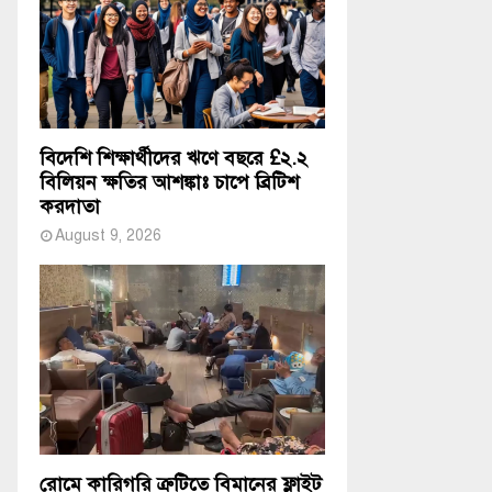
বিদেশি শিক্ষার্থীদের ঋণে বছরে £২.২
বিলিয়ন ক্ষতির আশঙ্কাঃ চাপে ব্রিটিশ
করদাতা
August 9, 2026
রোমে কারিগরি ত্রুটিতে বিমানের ফ্লাইট