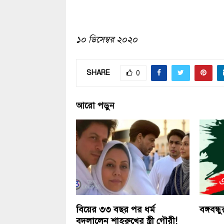
১০ ডিসেম্বর ২০২০
SHARE
0
আরো পড়ুন
বিয়ের ৩৩ বছর পর ধর্ম
বঙ্গবন্
বদলালেন শাহরুখের স্ত্রী গৌরী!