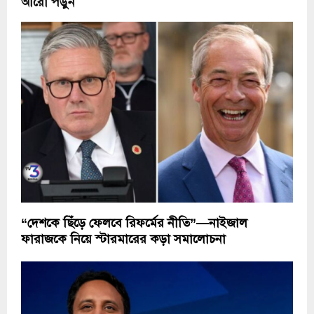
আরো পড়ুন
“দেশকে ছিঁড়ে ফেলবে রিফর্মের নীতি”—নাইজাল
ফারাজকে নিয়ে স্টারমারের কড়া সমালোচনা