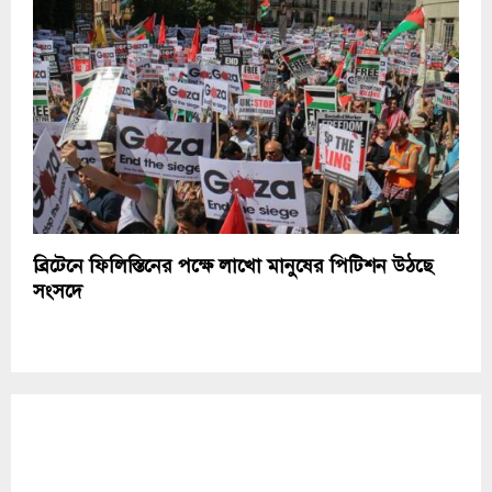
ব্রিটে‌নে ফি‌লি‌স্তি‌নের প‌ক্ষে লা‌খো মানুষের পি‌টিশন উঠ‌ছে
সংস‌দে