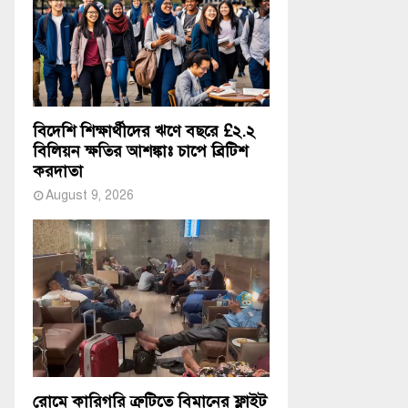
বিদেশি শিক্ষার্থীদের ঋণে বছরে £২.২
বিলিয়ন ক্ষতির আশঙ্কাঃ চাপে ব্রিটিশ
করদাতা
August 9, 2026
রোমে কারিগরি ত্রুটিতে বিমানের ফ্লাইট