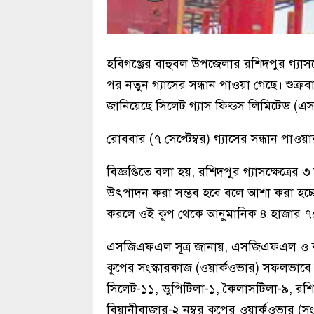
হবিগঞ্জের বাহুবল উপজেলার রশিদপুর গ্যাসক্ষ
পর নতুন গ্যাসের সন্ধান পাওয়া গেছে। শুক্রবা
জানিয়েছে সিলেট গ্যাস ফিল্ডস লিমিটেড 
রোববার (৭ সেপ্টেম্বর) গ্যাসের সন্ধান পাও
বিজ্ঞপ্তিতে বলা হয়, রশিদপুর গ্যাসক্ষেত্র
উৎপাদন করা সম্ভব হবে বলে আশা করা হচ্ছ
করলে ওই কূপ থেকে আনুমানিক ৪ হাজার ৭০
এসজিএফএল সূত্র জানায়, এসজিএফএল ও বাপেক্
কূপের সংস্কারকাজ (ওয়ার্কওভার) সফলভাবে স
সিলেট-১১, ডুপিটিলা-১, কৈলাসটিলা-৯, রশ
বিয়ানীবাজার-২ নম্বর কূপের ওয়ার্কওভার (স