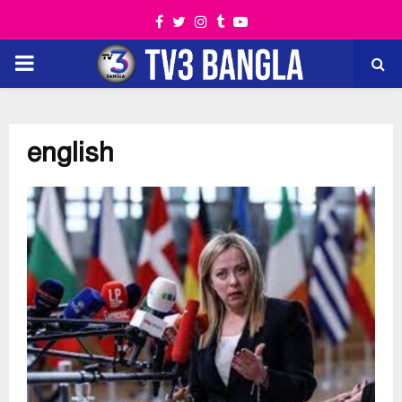
Facebook
Twitter
Instagram
Tumblr
Youtube
PRIMARY
MENU
english