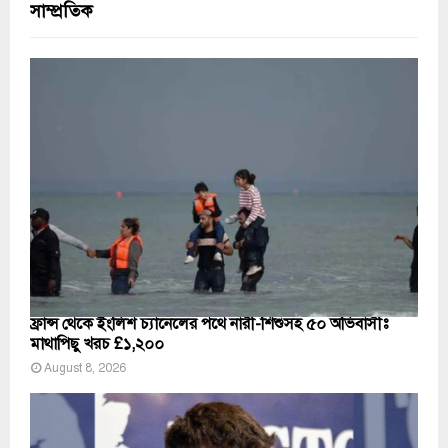
সাম্প্রতিক
ফ্রান্স থেকে ইংলিশ চ্যানেলের পথে নারী-শিশুসহ ৫০ অভিবাসীঃ
মাথাপিছু খরচ £১,২০০
August 8, 2026