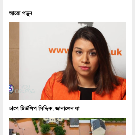
আরো পড়ুন
চাপে টিউলিপ সিদ্দিক, জানালেন যা