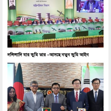
দলিলাদি যার ভুমি তার –আসছে নতুন ভুমি আইন