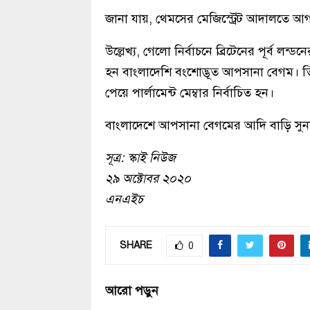
জানা যায়, থেমসের মেজিস্ট্রেট আদালতে 
উল্লেখ্য, গেলো নির্বাচনে ব্রিটেনের পূর্ব 
হন বাংলাদেশি বংশোদ্ভূত আপসানা বেগম। তিন
পেয়ে পার্লামেন্ট মেম্বার নির্বাচিত হন।
বাংলাদেশে আপসানা বেগমের আদি বাড়ি সুনা
সূত্র: স্কাই নিউজ
২৯ অক্টোবর ২০২০
এনএইচ
SHARE
0
আরো পড়ুন