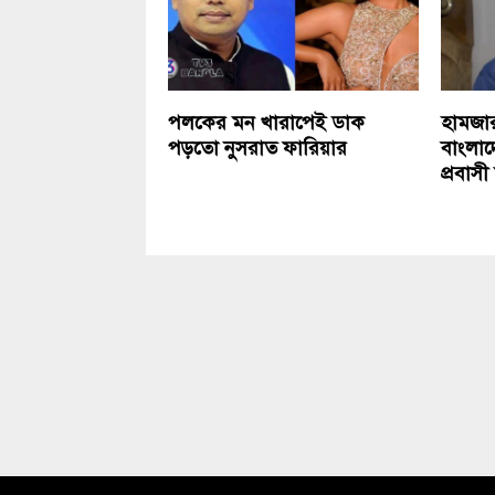
পলকের মন খারাপেই ডাক
হামজা
পড়তো নুসরাত ফারিয়ার
বাংলাদ
প্রবাস