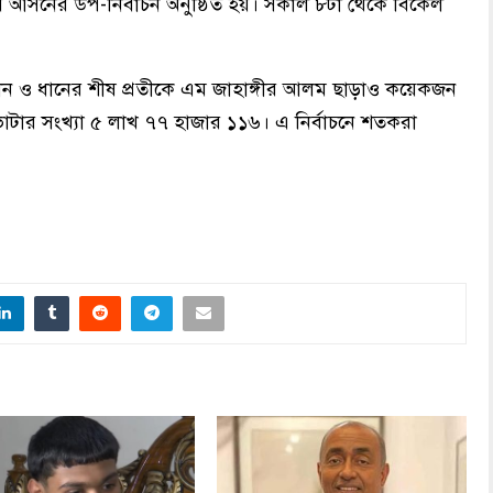
য় আসনের উপ-নির্বাচন অনুষ্ঠিত হয়। সকাল ৮টা থেকে বিকেল
াসান ও ধানের শীষ প্রতীকে এম জাহাঙ্গীর আলম ছাড়াও কয়েকজন
োট ভোটার সংখ্যা ৫ লাখ ৭৭ হাজার ১১৬। এ নির্বাচনে শতকরা