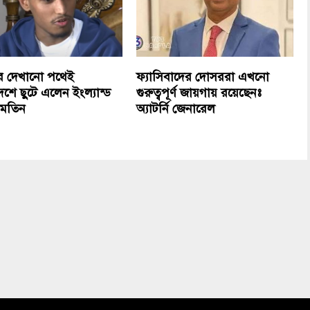
র দেখানো পথেই
ফ্যাসিবাদের দোসররা এখনো
েশে ছুটে এলেন ইংল্যান্ড
গুরুত্বপূর্ণ জায়গায় রয়েছেনঃ
ী মতিন
অ্যাটর্নি জেনারেল