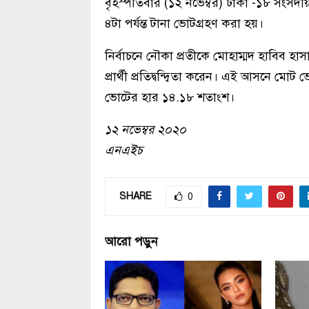
বৃহস্পতিবার (১২ নভেম্বর) ঢাকা -১৮ সংসদী
৪টা পর্যন্ত টানা ভোটগ্রহণ করা হয়।
নির্বাচনে নৌকা প্রতীকে মোহাম্মদ হাবিব হ
প্রার্থী প্রতিদ্বন্দ্বিতা করেন। এই আসনে ম
ভোটের হার ১৪.১৮ শতাংশ।
১২ নভেম্বর ২০২০
এনএইচ
SHARE
0
আরো পড়ুন