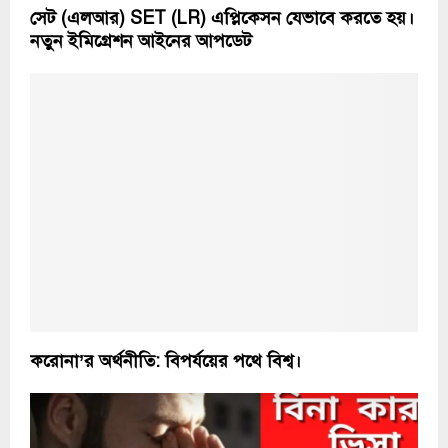
সেট (এলআর) SET (LR) এপ্লিকেসন যেভাবে করতে হয়।
নতুন ইমিগ্রেশন আইনের আপডেট
করোনা’র অর্থনীতি: বিপর্যয়ের পথে বিশ্ব।