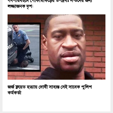
গণপরিবহনে পোকামাকড়ের উপদ্রবঃ লন্ডনের জন্য
লজ্জাজনক দৃশ্য
জর্জ ফ্লয়েড হত্যায় দোষী সাব্যস্ত সেই সাবেক পুলিশ
কর্মকর্তা