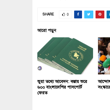
SHARE
0
আরো পড়ুন
ভুয়া তথ্যে আবেদন: বস্তায় ভরে
আন্দোল
৬০০ বাংলাদেশির পাসপোর্ট
সংস্কা
ফেরত