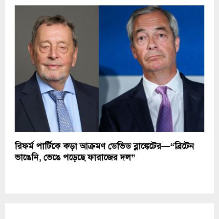
রিফর্ম পার্টিকে কড়া আক্রমণ ডেভিড ব্লাঙ্কেটের—“ব্রিটেন
ভাঙেনি, ভেঙে পড়েছে ফারাজের দল”