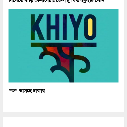
বিলেতে বাড়ি কেনাবেচাঃ হেল্প টু বিল্ড ইকুইটি লোন
”ক্ষ” আসছে ঢাকায়