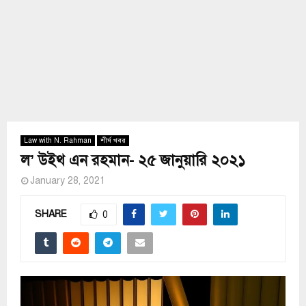
Law with N. Rahman
শীর্ষ খবর
ল’ উইথ এন রহমান- ২৫ জানুয়ারি ২০২১
January 28, 2021
SHARE
0