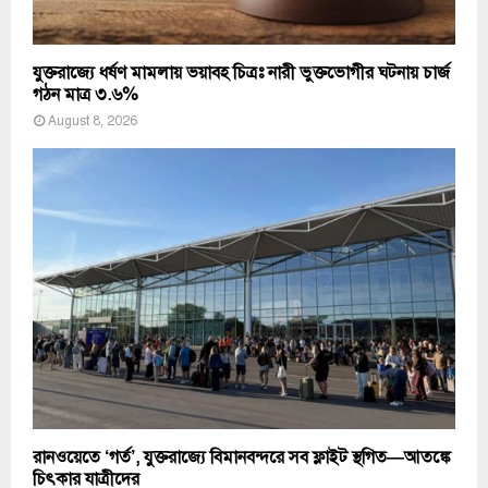
যুক্তরাজ্যে ধর্ষণ মামলায় ভয়াবহ চিত্রঃ নারী ভুক্তভোগীর ঘটনায় চার্জ
গঠন মাত্র ৩.৬%
August 8, 2026
রানওয়েতে ‘গর্ত’, যুক্তরাজ্যে বিমানবন্দরে সব ফ্লাইট স্থগিত—আতঙ্কে
চিৎকার যাত্রীদের