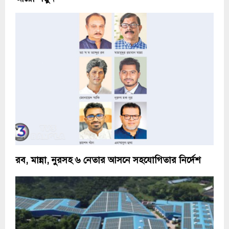
রব, মান্না, নুরসহ ৬ নেতার আসনে সহযোগিতার নির্দেশ