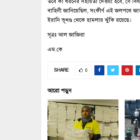
তবে কী ধরনের সহায়তা দেওয়া হবে, সে বিষয়
বাহিনী জানিয়েছিল, সংকীর্ণ এই জলপথে জাহাজ
ইরানি ভূখণ্ড থেকে হামলার ঝুঁকি রয়েছে।
সূত্রঃ আল জাজিরা
এম.কে
SHARE
0
আরো পড়ুন