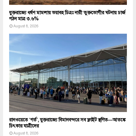
যুক্তরাজ্যে ধর্ষণ মামলায় ভয়াবহ চিত্রঃ নারী ভুক্তভোগীর ঘটনায় চার্জ
গঠন মাত্র ৩.৬%
August 8, 2026
রানওয়েতে ‘গর্ত’, যুক্তরাজ্যে বিমানবন্দরে সব ফ্লাইট স্থগিত—আতঙ্কে
চিৎকার যাত্রীদের
August 8, 2026