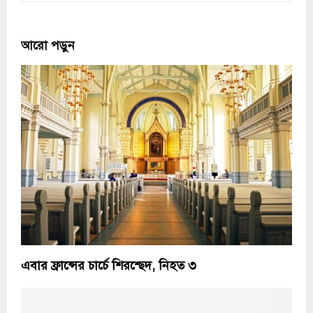
আরো পড়ুন
এবার ফ্রান্সের চার্চে শিরশ্ছেদ, নিহত ৩