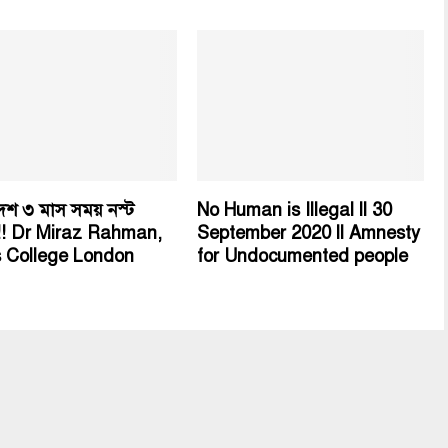
েশ ৩ মাস সময় নস্ট
No Human is Illegal ll 30
!! Dr Miraz Rahman,
September 2020 ll Amnesty
s College London
for Undocumented people