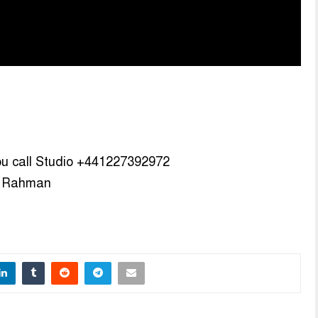
ou call Studio +441227392972
it Rahman