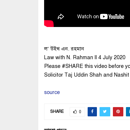
ল’ উইথ এন. রহমান
Law with N. Rahman ll 4 July 2020
Please #SHARE this video before y
Solicitor Taj Uddin Shah and Nash
source
SHARE
0