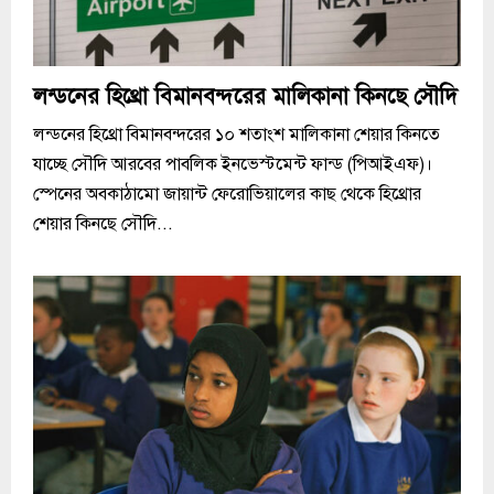
লন্ডনের হিথ্রো বিমানবন্দরের মালিকানা কিনছে সৌদি
লন্ডনের হিথ্রো বিমানবন্দরের ১০ শতাংশ মালিকানা শেয়ার কিনতে
যাচ্ছে সৌদি আরবের পাবলিক ইনভেস্টমেন্ট ফান্ড (পিআইএফ)।
স্পেনের অবকাঠামো জায়ান্ট ফেরোভিয়ালের কাছ থেকে হিথ্রোর
শেয়ার কিনছে সৌদি...